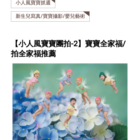
小人風寶寶抓週
新生兒寫真/寶寶攝影/嬰兒藝術
【小人風寶寶團拍-2】寶寶全家福/
拍全家福推薦