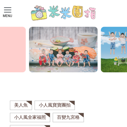
美人魚
小人風寶寶團拍
小人風全家福照
百變九宮格