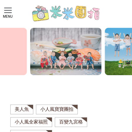
美人魚
小人風寶寶團拍
小人風全家福照
百變九宮格