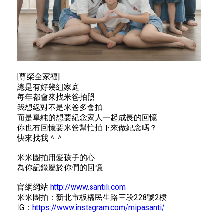
[尊榮全家福]
總是有好幾組家庭
每年都會來找米爸拍照
我想絕對不是米爸多會拍
而是單純的想要紀念家人一起成長的回憶
你也有回憶要米爸幫忙拍下來做紀念嗎？
快來找我＾＾
米米團拍用愛孩子的心
為你記錄屬於你們的回憶
官網網站
http://www.santili.com
米米團拍：新北市板橋民生路三段228號2樓
IG：
https://www.instagram.com/mipasanti/