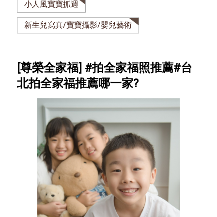
小人風寶寶抓週
新生兒寫真/寶寶攝影/嬰兒藝術
[尊榮全家福] #拍全家福照推薦#台
北拍全家福推薦哪一家?