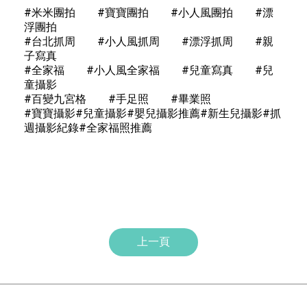
#米米團拍 #寶寶團拍 #小人風團拍 #漂
浮團拍
#台北抓周 #小人風抓周 #漂浮抓周 #親
子寫真
#全家福 #小人風全家福 #兒童寫真 #兒
童攝影
#百變九宮格 #手足照 #畢業照
#寶寶攝影#兒童攝影#嬰兒攝影推薦#新生兒攝影#抓
週攝影紀錄#全家福照推薦
上一頁