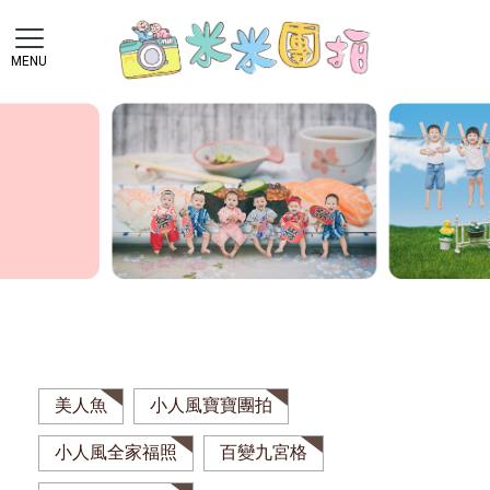
美人魚
小人風寶寶團拍
小人風全家福照
百變九宮格