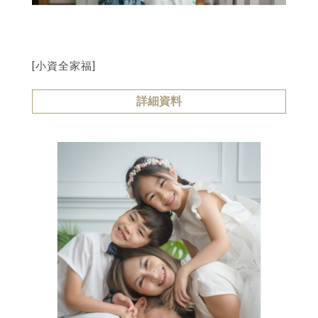
[小資全家福]
詳細資料