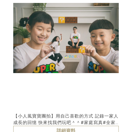
【小人風寶寶團拍】用自己喜歡的方式 記錄一家人
成長的回憶 快來找我們玩吧＾＾#家庭寫真#全家
福照#童年藝術寫真
詳細資料