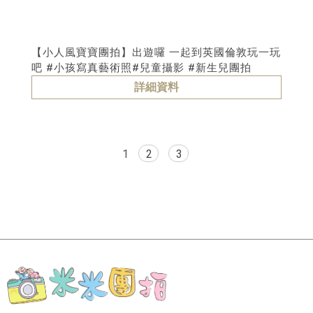
【小人風寶寶團拍】出遊囉 一起到英國倫敦玩一玩
吧 #小孩寫真藝術照#兒童攝影 #新生兒團拍
詳細資料
1
2
3