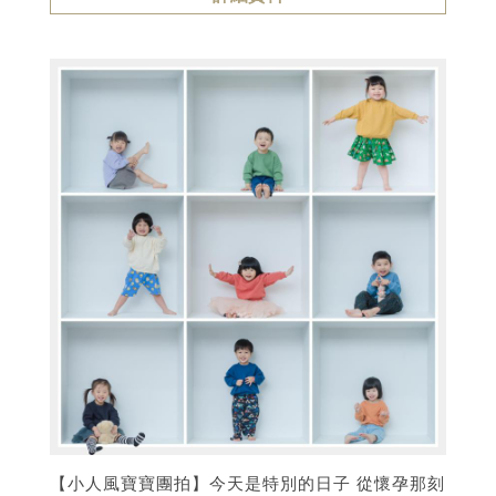
【小人風寶寶團拍】今天是特別的日子 從懷孕那刻