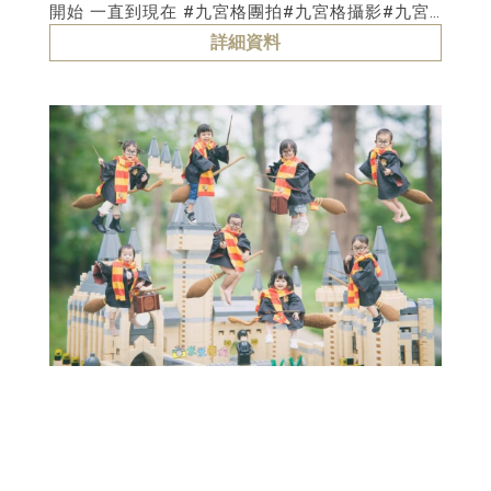
開始 一直到現在 #九宮格團拍#九宮格攝影#九宮
格藝術照#台北寶寶寫真#板橋
詳細資料